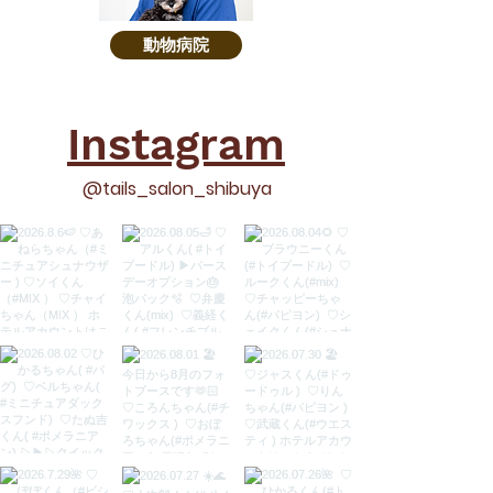
動物病院
​Instagram
@tails_salon_shibuya